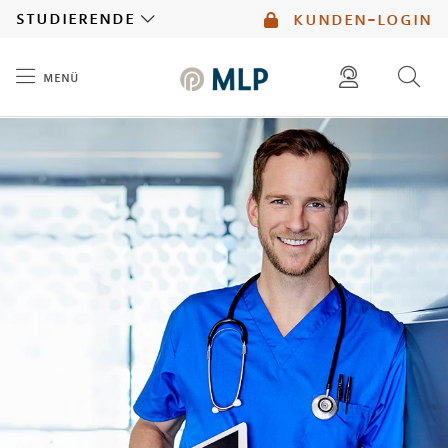
MLP
studierende
kunden-login
menü
Inhalt
diese website durchsuchen
mlp berater finden