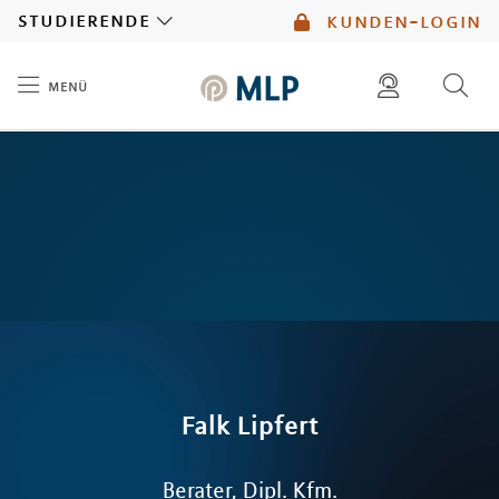
MLP
studierende
kunden-login
menü
Inhalt
diese website durchsuchen
mlp berater finden
Falk
Lipfert
Berater, Dipl. Kfm.