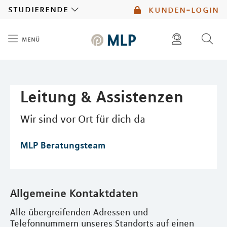
MLP
studierende
kunden-login
menü
Inhalt
diese website durchsuchen
mlp berater finden
Leitung & Assistenzen
Wir sind vor Ort für dich da
MLP Beratungsteam
Allgemeine Kontaktdaten
Alle übergreifenden Adressen und
Telefonnummern unseres Standorts auf einen