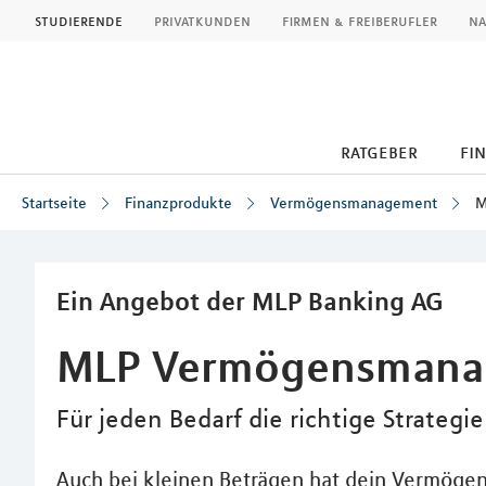
MLP
studierende
privatkunden
firmen & freiberufler
na
ratgeber
fi
Startseite
Finanzprodukte
Vermögensmanagement
M
Inhalt
Ein Angebot der MLP Banking AG
MLP Vermögensmana
Für jeden Bedarf die richtige Strategie
Auch bei kleinen Beträgen hat dein Vermögen