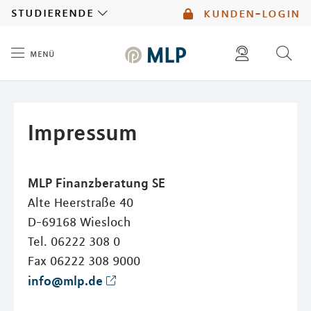
MLP
studierende
kunden-login
menü
Inhalt
diese website durchsuchen
mlp berater finden
Impressum
MLP Finanzberatung SE
Alte Heerstraße 40
D-69168 Wiesloch
Tel. 06222 308 0
Fax 06222 308 9000
info@mlp.de