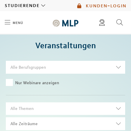
MLP
studierende
kunden-login
menü
Inhalt
diese website durchsuchen
Veranstaltungen
mlp berater finden
Alle Berufsgruppen
Nur Webinare anzeigen
Alle Themen