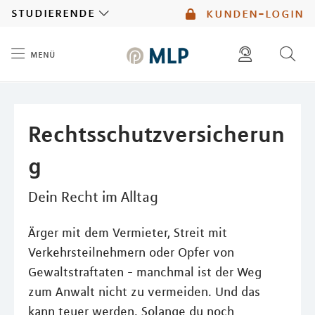
MLP
studierende
kunden-login
menü
Inhalt
diese website durchsuchen
mlp berater finden
Rechtsschutzversicherun
g
Dein Recht im Alltag
Ärger mit dem Vermieter, Streit mit
Verkehrsteilnehmern oder Opfer von
Gewaltstraftaten - manchmal ist der Weg
zum Anwalt nicht zu vermeiden. Und das
kann teuer werden. Solange du noch