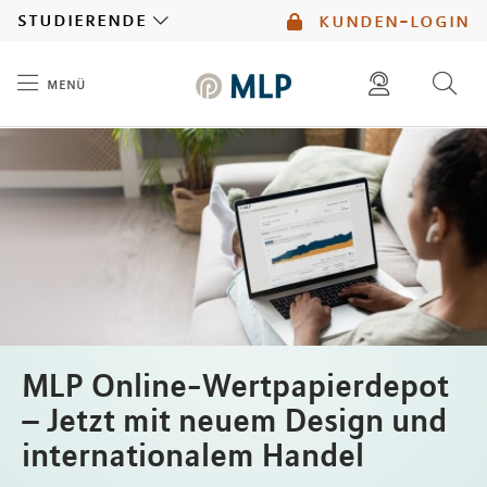
MLP
studierende
kunden-login
menü
Inhalt
diese website durchsuchen
mlp berater finden
MLP Online-Wertpapierdepot
– Jetzt mit neuem Design und
internationalem Handel