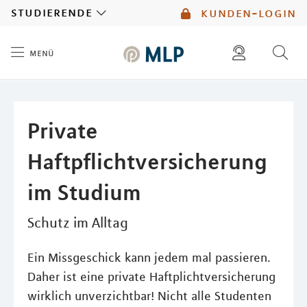
MLP
studierende
kunden-login
menü
Inhalt
diese website durchsuchen
mlp berater finden
Private
Haftpflichtversicherung
im Studium
Schutz im Alltag
Ein Missgeschick kann jedem mal passieren.
Daher ist eine private Haftplichtversicherung
wirklich unverzichtbar! Nicht alle Studenten