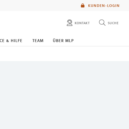
KUNDEN-LOGIN
kontakt
suche
diese website durchsuchen
ce & hilfe
team
über mlp
mlp berater finden