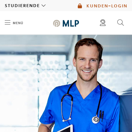
MLP
studierende
kunden-login
menü
Inhalt
diese website durchsuchen
mlp berater finden