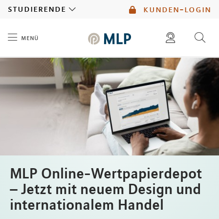
MLP
studierende
kunden-login
menü
Inhalt
diese website durchsuchen
mlp berater finden
MLP Online-Wertpapierdepot
– Jetzt mit neuem Design und
internationalem Handel