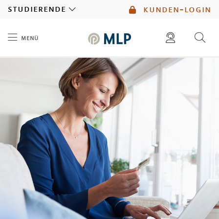
MLP
studierende
kunden-login
menü
Inhalt
diese website durchsuchen
mlp berater finden