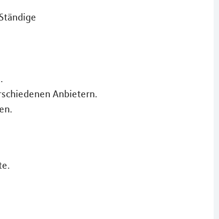
-Ständige
.
rschiedenen Anbietern.
en.
te.