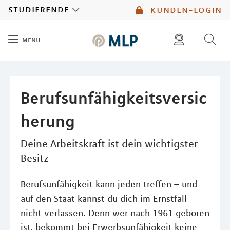
MLP
studierende
kunden-login
menü
Inhalt
diese website durchsuchen
mlp berater finden
Berufsunfähigkeitsversic
herung
Deine Arbeitskraft ist dein wichtigster
Besitz
Berufsunfähigkeit kann jeden treffen – und
auf den Staat kannst du dich im Ernstfall
nicht verlassen. Denn wer nach 1961 geboren
ist, bekommt bei Erwerbsunfähigkeit keine