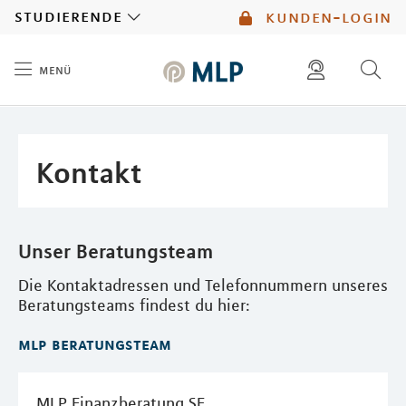
MLP
studierende
kunden-login
menü
Inhalt
diese website durchsuchen
mlp berater finden
Kontakt
Unser Beratungsteam
Die Kontaktadressen und Telefonnummern unseres
Beratungsteams findest du hier:
mlp beratungsteam
MLP Finanzberatung SE