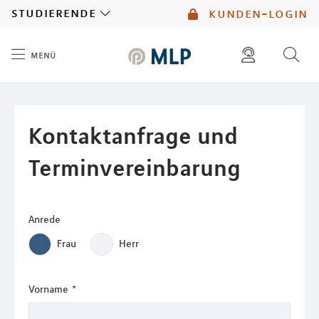
MLP
studierende
kunden-login
menü
Inhalt
diese website durchsuchen
mlp berater finden
Kontaktanfrage und
Terminvereinbarung
Anrede
Frau
Herr
Vorname
*