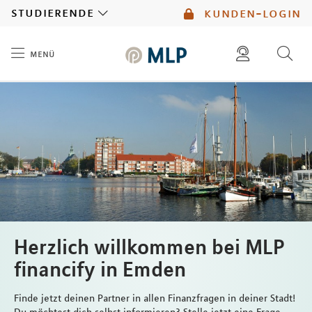
MLP
studierende
kunden-login
menü
Inhalt
diese website durchsuchen
mlp berater finden
Herzlich willkommen bei MLP
financify in Emden
Finde jetzt deinen Partner in allen Finanzfragen in deiner Stadt!