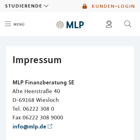
MLP
studierende
kunden-login
menü
Inhalt
diese website durchsuchen
mlp berater finden
Impressum
MLP Finanzberatung SE
Alte Heerstraße 40
D-69168 Wiesloch
Tel. 06222 308 0
Fax 06222 308 9000
info@mlp.de