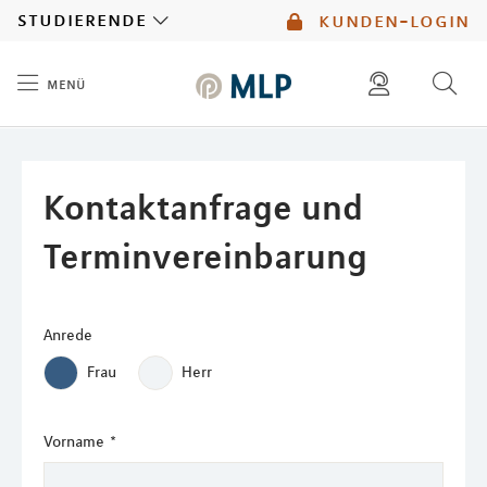
MLP
studierende
kunden-login
menü
Inhalt
diese website durchsuchen
mlp berater finden
Kontaktanfrage und
Terminvereinbarung
Anrede
Frau
Herr
Vorname
*