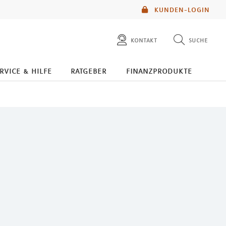
KUNDEN-LOGIN
kontakt
suche
diese website durchsuchen
rvice & hilfe
ratgeber
finanzprodukte
mlp berater finden