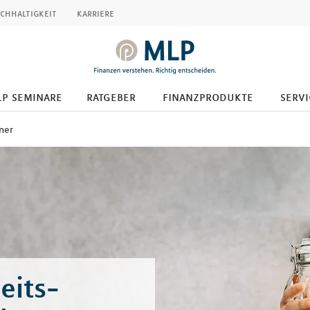
chhaltigkeit
karriere
p seminare
ratgeber
finanzprodukte
servi
ner
eits-