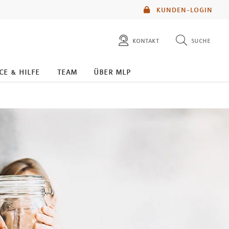
KUNDEN-LOGIN
kontakt
suche
diese website durchsuchen
ce & hilfe
team
über mlp
mlp berater finden