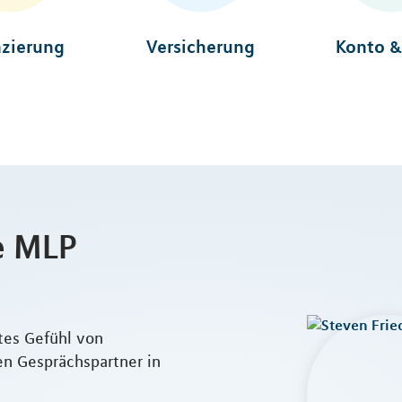
nzierung
Versicherung
Konto &
e MLP
utes Gefühl von
en Gesprächspartner in