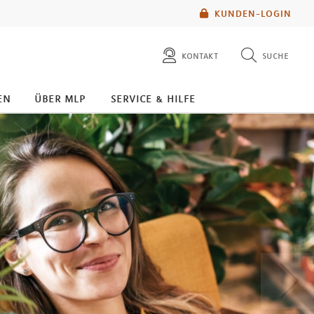
KUNDEN-LOGIN
kontakt
suche
diese website durchsuchen
en
über mlp
service & hilfe
mlp berater finden