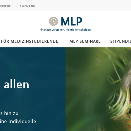
rriere
konzern
für medizinstudierende
mlp seminare
stipendi
 allen
s hin zu
ne individuelle