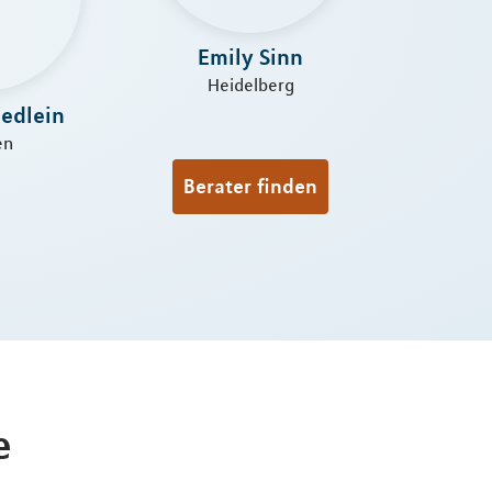
Emily Sinn
Heidelberg
iedlein
en
Berater finden
e