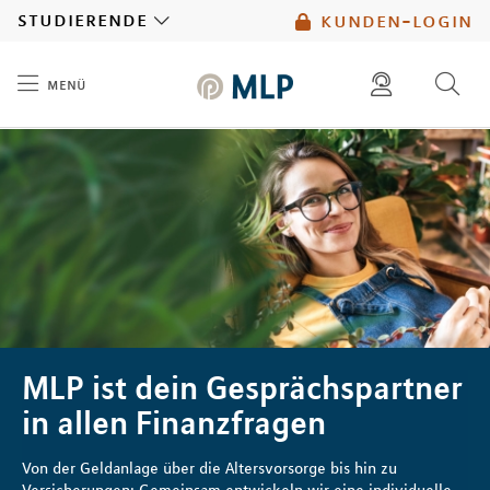
MLP
studierende
kunden-login
menü
Inhalt
diese website durchsuchen
mlp berater finden
MLP ist dein Gesprächspartner
in allen Finanzfragen
Von der Geldanlage über die Altersvorsorge bis hin zu