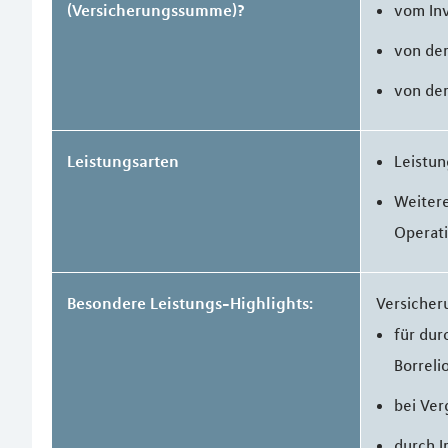
(Versicherungssumme)?
vom Inv
von der
von der
Leistungsarten
Leistun
Weitere
Operati
Besondere Leistungs-Highlights:
Versicher
für dur
Borreli
bei Ver
durch 