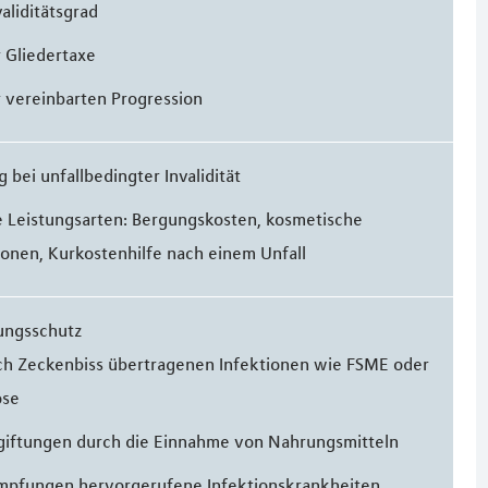
aliditätsgrad
 Gliedertaxe
 vereinbarten Progression
g bei unfallbedingter Invalidität
 Leistungsarten: Bergungskosten, kosmetische
onen, Kurkostenhilfe nach einem Unfall
ungsschutz
ch Zeckenbiss übertragenen Infektionen wie FSME oder
ose
giftungen durch die Einnahme von Nahrungsmitteln
Impfungen hervorgerufene Infektionskrankheiten