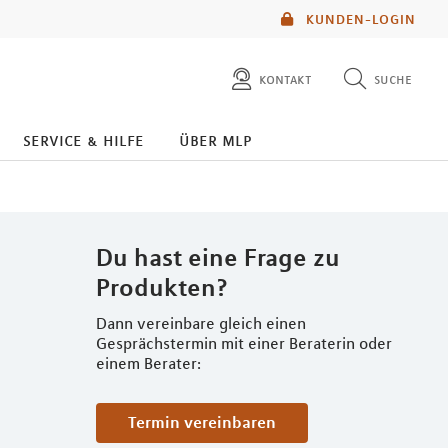
KUNDEN-LOGIN
kontakt
suche
diese website durchsuchen
service & hilfe
über mlp
mlp berater finden
Du hast eine Frage zu
Produkten?
Dann vereinbare gleich einen
Gesprächstermin mit einer Beraterin oder
einem Berater:
Termin vereinbaren