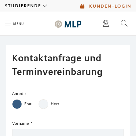
MLP
studierende
kunden-login
menü
Inhalt
diese website durchsuchen
mlp berater finden
Kontaktanfrage und
Terminvereinbarung
Anrede
Frau
Herr
Vorname
*