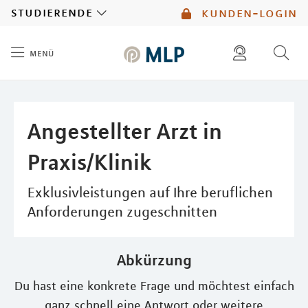
MLP
studierende
kunden-login
menü
Inhalt
diese website durchsuchen
mlp berater finden
Angestellter Arzt in
Praxis/Klinik
Exklusivleistungen auf Ihre beruflichen
Anforderungen zugeschnitten
Abkürzung
Du hast eine konkrete Frage und möchtest einfach
ganz schnell eine Antwort oder weitere