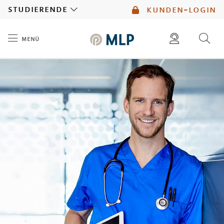
MLP
studierende
kunden-login
menü
Inhalt
diese website durchsuchen
mlp berater finden