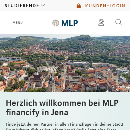
MLP
studierende
kunden-login
menü
Inhalt
diese website durchsuchen
mlp berater finden
Herzlich willkommen bei MLP
financify in Jena
Finde jetzt deinen Partner in allen Finanzfragen in deiner Stadt!