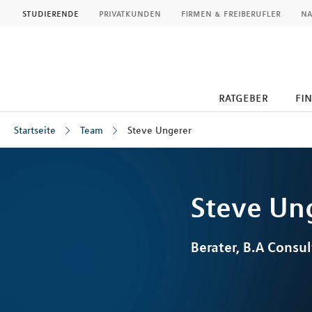
MLP
studierende
privatkunden
firmen & freiberufler
na
ratgeber
fi
Startseite
Team
Steve Ungerer
Inhalt
Steve
Un
Berater, B.A Consul