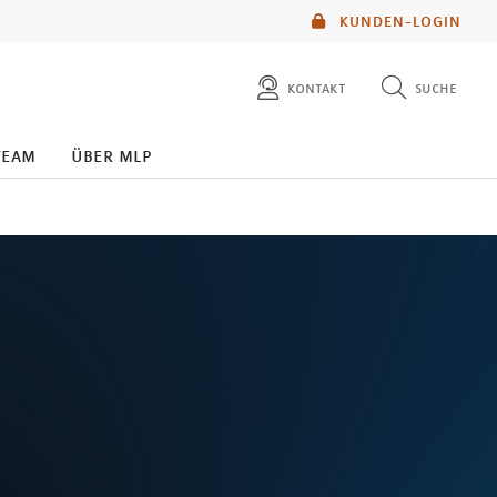
KUNDEN-LOGIN
kontakt
suche
diese website durchsuchen
team
über mlp
mlp berater finden