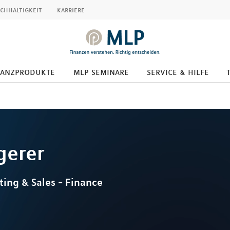
chhaltigkeit
karriere
nanzprodukte
mlp seminare
service & hilfe
gerer
ting & Sales - Finance