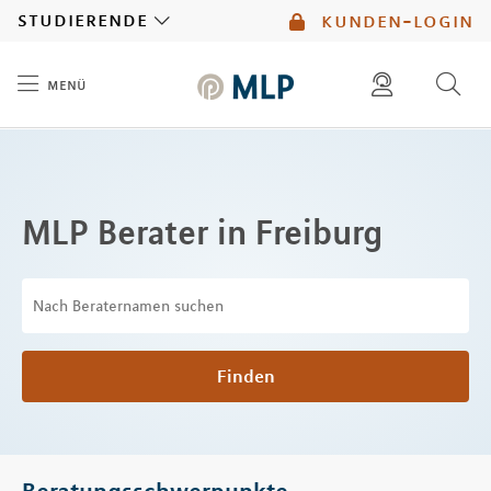
MLP
studierende
kunden-login
menü
Inhalt
diese website durchsuchen
mlp berater finden
MLP Berater in Freiburg
Finden
Beratungsschwerpunkte