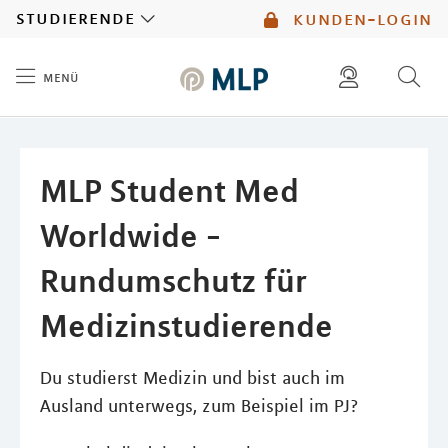
MLP
studierende
kunden-login
menü
Inhalt
diese website durchsuchen
mlp berater finden
MLP Student Med
Worldwide -
Rundumschutz für
Medizinstudierende
Du studierst Medizin und bist auch im
Ausland unterwegs, zum Beispiel im PJ?