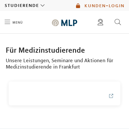
MLP
studierende
kunden-login
menü
Inhalt
diese website durchsuchen
Für Medizinstudierende
mlp berater finden
Unsere Leistungen, Seminare und Aktionen für
Medizinstudierende in Frankfurt