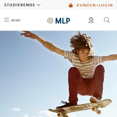
MLP
studierende
kunden-login
menü
Inhalt
diese website durchsuchen
mlp berater finden