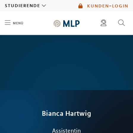
MLP
studierende
kunden-login
menü
Inhalt
diese website durchsuchen
mlp berater finden
Bianca
Hartwig
Assistentin