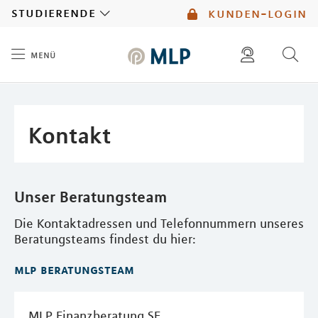
MLP
studierende
kunden-login
menü
Inhalt
diese website durchsuchen
mlp berater finden
Kontakt
Unser Beratungsteam
Die Kontaktadressen und Telefonnummern unseres
Beratungsteams findest du hier:
mlp beratungsteam
MLP Finanzberatung SE