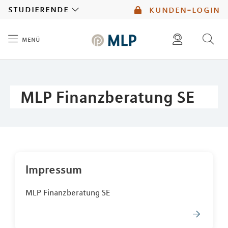
MLP
studierende
kunden-login
menü
Inhalt
diese website durchsuchen
mlp berater finden
MLP Finanzberatung SE
Impressum
MLP Finanzberatung SE