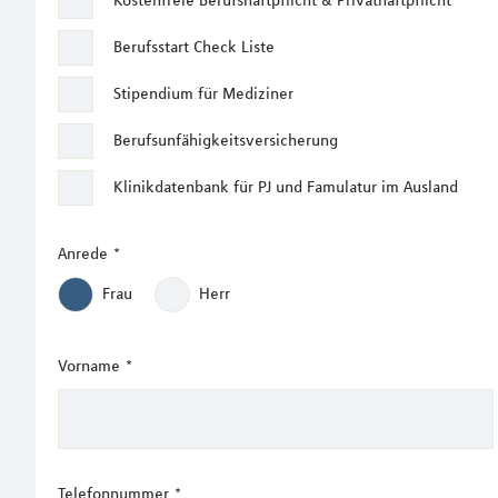
Kostenfreie Berufshaftpflicht & Privathaftpflicht
Berufsstart Check Liste
Stipendium für Mediziner
Berufsunfähigkeitsversicherung
Klinikdatenbank für PJ und Famulatur im Ausland
Anrede
*
Frau
Herr
Vorname
*
Telefonnummer
*