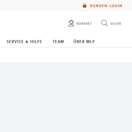
KUNDEN-LOGIN
kontakt
suche
diese website durchsuchen
service & hilfe
team
über mlp
mlp berater finden