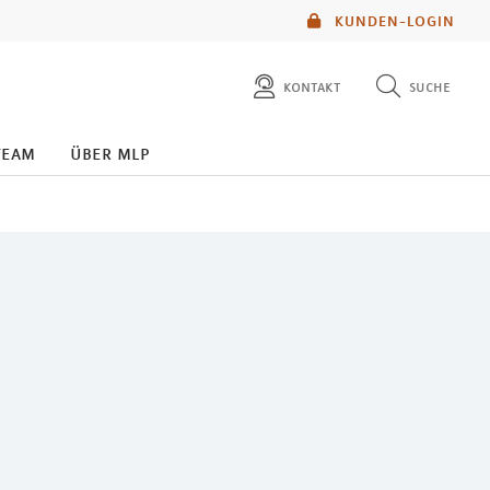
KUNDEN-LOGIN
kontakt
suche
diese website durchsuchen
team
über mlp
mlp berater finden