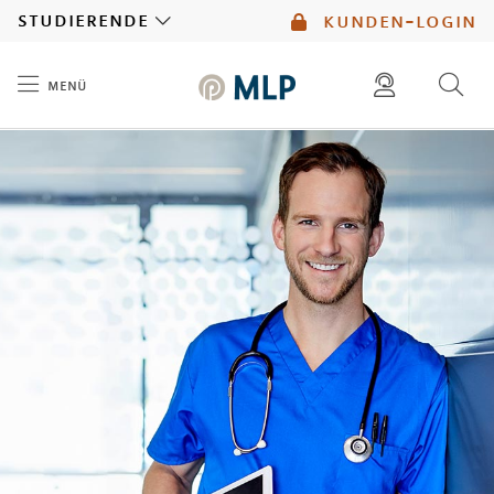
MLP
studierende
kunden-login
menü
Inhalt
diese website durchsuchen
mlp berater finden