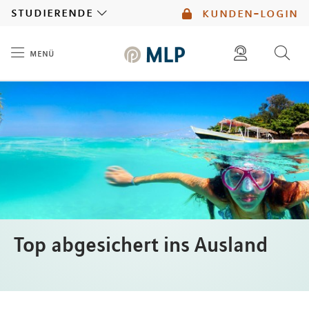
MLP
studierende
kunden-login
menü
Inhalt
diese website durchsuchen
mlp berater finden
Top abgesichert ins Ausland