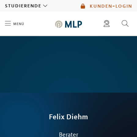
MLP
studierende
kunden-login
menü
Inhalt
diese website durchsuchen
mlp berater finden
Felix
Diehm
Berater