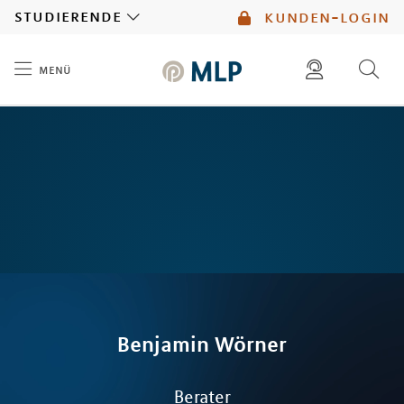
MLP
studierende
kunden-login
menü
Inhalt
diese website durchsuchen
mlp berater finden
Benjamin
Wörner
Berater