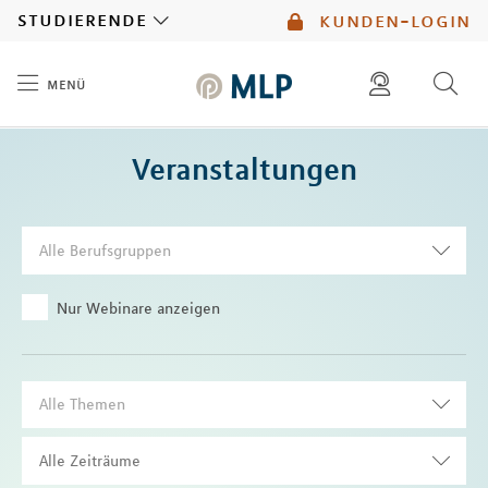
MLP
studierende
kunden-login
menü
Inhalt
diese website durchsuchen
Veranstaltungen
mlp berater finden
Alle Berufsgruppen
Nur Webinare anzeigen
Alle Themen