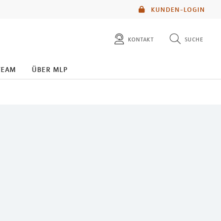
KUNDEN-LOGIN
kontakt
suche
diese website durchsuchen
team
über mlp
mlp berater finden