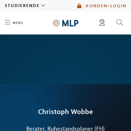
MLP
studierende
kunden-login
menü
Inhalt
diese website durchsuchen
mlp berater finden
Christoph
Wobbe
Berater, Ruhestandsplaner (FH)