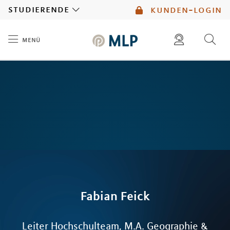
MLP
studierende
kunden-login
menü
Inhalt
diese website durchsuchen
mlp berater finden
Fabian
Feick
Leiter Hochschulteam, M.A. Geographie &