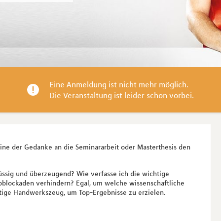
Eine Anmeldung ist nicht mehr möglich.

Die Veranstaltung ist leider schon vorbei.
lleine der Gedanke an die Seminararbeit oder Masterthesis den
lüssig und überzeugend? Wie verfasse ich die wichtige
ibblockaden verhindern? Egal, um welche wissenschaftliche
ötige Handwerkszeug, um Top-Ergebnisse zu erzielen.