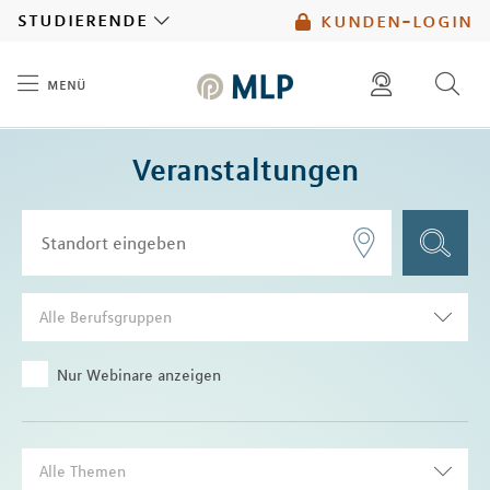
MLP
studierende
kunden-login
menü
Inhalt
diese website durchsuchen
Veranstaltungen
mlp berater finden
Alle Berufsgruppen
Nur Webinare anzeigen
Alle Themen