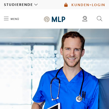
MLP
studierende
kunden-login
menü
Inhalt
diese website durchsuchen
mlp berater finden